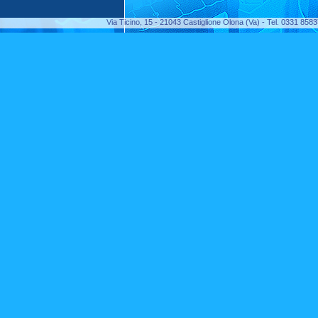
Via Ticino, 15 - 21043 Castiglione Olona (Va) - Tel. 0331 85